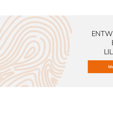
ENTWE
LI
Ma